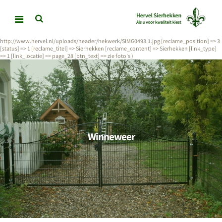
stdClass Object ( [id] => 3 [reclame_naam] => Inrijpoorten [language] => nl
[reclame_image] => http://www.hervel.nl/uploads/header/Poorten/P9060818.JPG
[reclame_position] => 2 [status] => 1 [reclame_titel] => Inrijpoorten [reclame_content] =>
Inrijpoorten [link_type] => 1 [link_locatie] => page_21 [btn_text] => Lees meer ) stdClass
Object ( [id] => 4 [reclame_naam] => Sierhekken [language] => nl [reclame_image] =>
http://www.hervel.nl/uploads/header/hekwerk/SIMG0493.1.jpg [reclame_position] => 3
[status] => 1 [reclame_titel] => Sierhekken [reclame_content] => Sierhekken [link_type]
=> 1 [link_locatie] => page_28 [btn_text] => zie foto's )
Winneweer