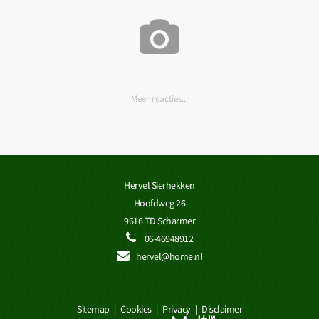
Meer reacties...
Hervel Sierhekken
Hoofdweg 26
9616 TD Scharmer
06-46948912
hervel@home.nl
Sitemap
|
Cookies
|
Privacy
|
Disclaimer